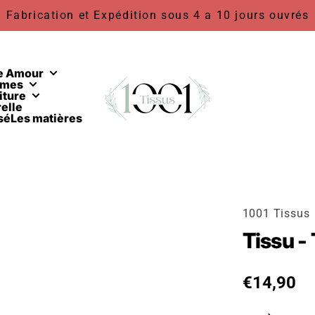
Fabrication et Expédition sous 4 a 10 jours ouvrés
1001 Tissus
e Amour
rmes
iture
elle
sé
Les matières
1001 Tissus
Tissu - 
Prix habit
€14,90