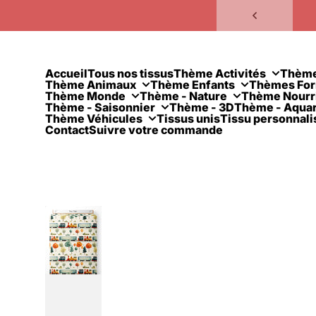
Passer au contenu
Accueil
Tous nos tissus
Thème Activités
Thèm
Thème Animaux
Thème Enfants
Thèmes Fo
Thème Monde
Thème - Nature
Thème Nourr
Thème - Saisonnier
Thème - 3D
Thème - Aquar
Thème Véhicules
Tissus unis
Tissu personnali
Contact
Suivre votre commande