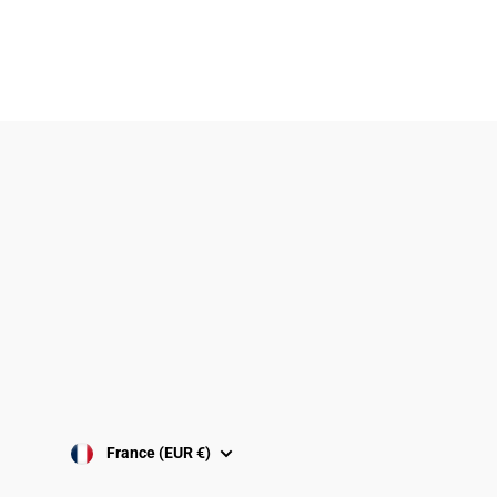
Politique de confidentialité
Politique de remboursement
Conditions générale de vente
Politique de Cookies
Conditions d'uitilisation
Avis juridique
France (EUR €)