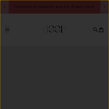
Passer au contenu
Fabrication et Expédition sous 4 a 10 jours ouvrés
1001 Tissus
Recherch
Panier