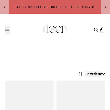
Passer au contenu
Fabrication et Expédition sous 4 a 10 jours ouvrés
1001 Tissus
Recherch
Panier
En vedette