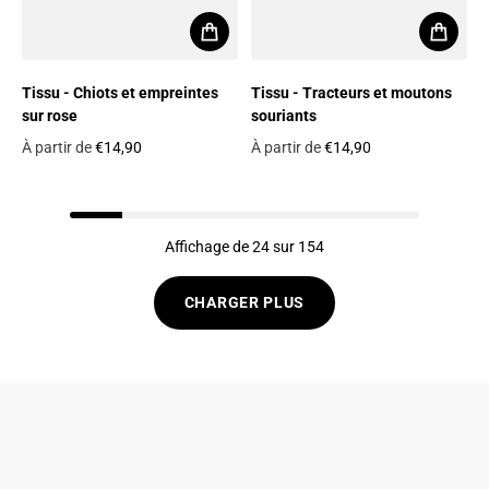
Tissu - Chiots et empreintes
Tissu - Tracteurs et moutons
sur rose
souriants
À partir de
€14,90
À partir de
€14,90
Prix habituel
Prix habituel
Affichage de 24 sur 154
CHARGER PLUS
Politique de confidentialité
Politique de remboursement
Conditions générale de vente