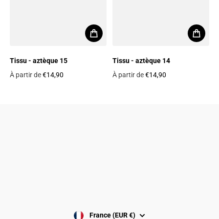
Tissu - aztèque 15
Tissu - aztèque 14
À partir de
€14,90
À partir de
€14,90
Prix habituel
Prix habituel
Politique de confidentialité
Politique de remboursement
Conditions générale de vente
Politique de Cookies
Conditions d'uitilisation
Avis juridique
France (EUR €)