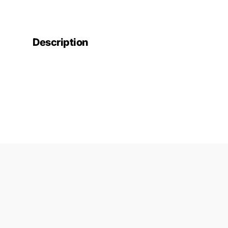
Description
Politique de confidentialité
Politique de remboursement
Conditions générale de vente
Politique de Cookies