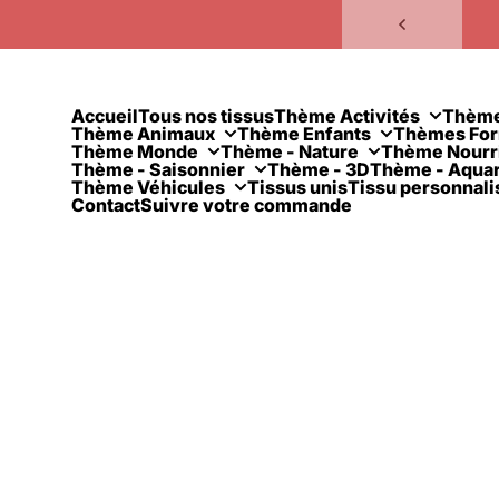
Passer au contenu
Liv
Accueil
Tous nos tissus
Thème Activités
Thèm
Thème Animaux
Thème Enfants
Thèmes Fo
Thème Monde
Thème - Nature
Thème Nourr
Thème - Saisonnier
Thème - 3D
Thème - Aquar
Thème Véhicules
Tissus unis
Tissu personnali
Contact
Suivre votre commande