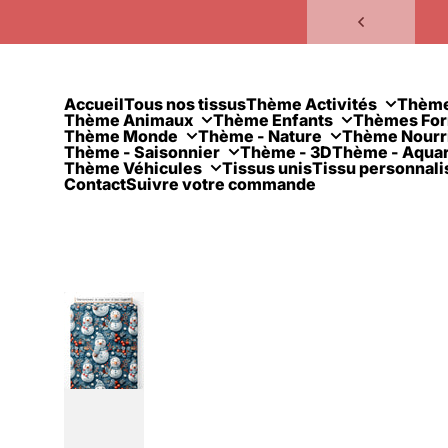
Passer au contenu
Accueil
Tous nos tissus
Thème Activités
Thèm
Thème Animaux
Thème Enfants
Thèmes Fo
Thème Monde
Thème - Nature
Thème Nourr
Thème - Saisonnier
Thème - 3D
Thème - Aquar
Thème Véhicules
Tissus unis
Tissu personnali
Contact
Suivre votre commande