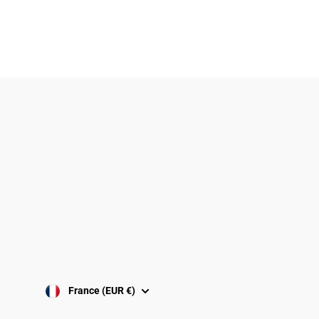
Politique de confidentialité
Politique de remboursement
Conditions générale de vente
Politique de Cookies
Conditions d'uitilisation
Avis juridique
France (EUR €)