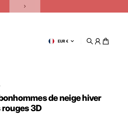
EUR €
Recherche
Compte
Panier
r
 bonhommes de neige hiver
s rouges 3D
uel