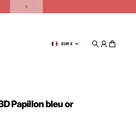
EUR €
Recherche
Compte
Panier
3D Papillon bleu or
uel