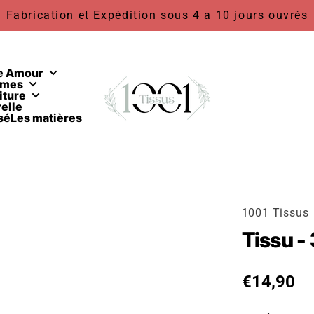
Fabrication et Expédition sous 4 a 10 jours ouvrés
1001 Tissus
e Amour
rmes
iture
elle
sé
Les matières
1001 Tissus
Tissu - 
Prix habit
€14,90