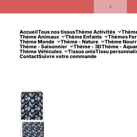
Passer au contenu
Accueil
Tous nos tissus
Thème Activités
Thèm
Thème Animaux
Thème Enfants
Thèmes Fo
Thème Monde
Thème - Nature
Thème Nourr
Thème - Saisonnier
Thème - 3D
Thème - Aquar
Thème Véhicules
Tissus unis
Tissu personnali
Contact
Suivre votre commande